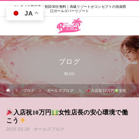
インボイス登録店｜初回30分無料｜高級リゾートがコンセプトの池袋西
口ガールズバーリゾート
JA
ブログ
BLOG
ブログ
ガールズブログ
入店祝10万円
女性店長の安心環境で働こう
入店祝10万円
女性店長の安心環境で働
こう
2025.03.28
ガールズブログ