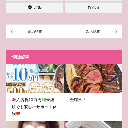
LINE
note
前の記事
次の記事
*関連記事
入店祝10万円
未経
金曜日！
験でも安心のサポート体
制