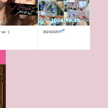
わぁ( ･ᯅ･ )
20241020
ྀི