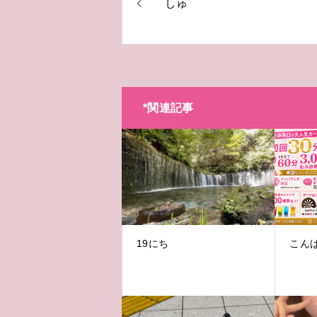
しゅ
*関連記事
19にち
こん