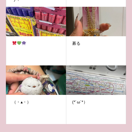
募る
（・▴・）
(*´ω`*）