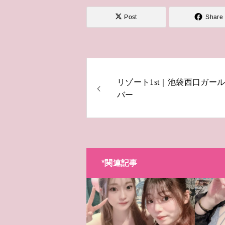
Post
Share
リゾート1st｜池袋西口ガー
バー
*関連記事