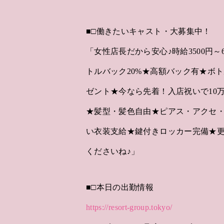
■□働きたいキャスト・大募集中！
「女性店長だから安心♪時給3500円～
トルバック20%★高額バック有★ボト
ゼント★今なら先着！入店祝いで10
★髪型・髪色自由★ピアス・アクセ・
い衣装支給★鍵付きロッカー完備★
くださいね♪」
■□本日の出勤情報
https://resort-group.tokyo/