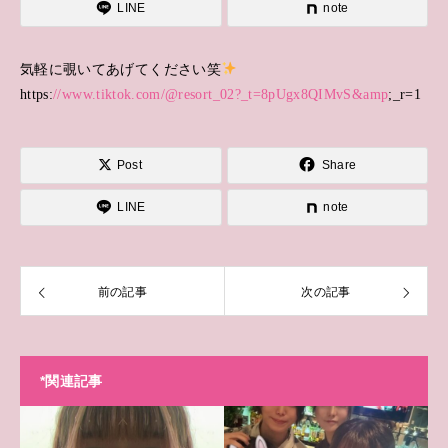
LINE
note
気軽に覗いてあげてください笑
https:
//www.tiktok.com/@resort_02?_t=8pUgx8QIMvS&amp
;_r=1
Post
Share
LINE
note
前の記事
次の記事
*関連記事