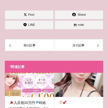
Post
Share
LINE
note
前の記事
次の記事
*関連記事
入店祝10万円
時給