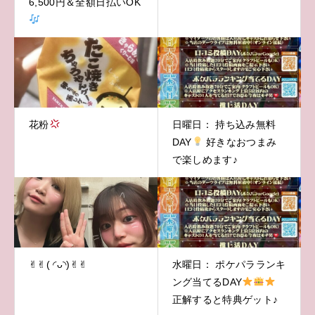
6,500円＆全額日払いOK
花粉
日曜日： 持ち込み無料
DAY
好きなおつまみ
で楽しめます♪
✌︎✌︎( ◜ᴗ◝)✌︎✌︎
水曜日： ポケパラランキ
ング当てるDAY
正解すると特典ゲット♪