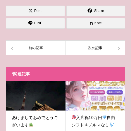
Post
Share
LINE
note
前の記事
次の記事
*関連記事
あけましておめでとうご
入店祝10万円
自由
ざいます
シフト＆ノルマなし