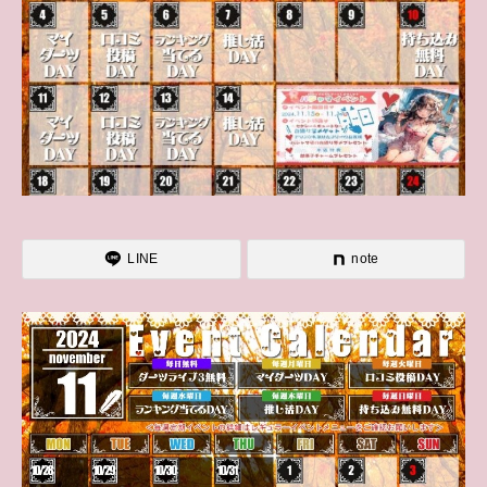
LINE
note