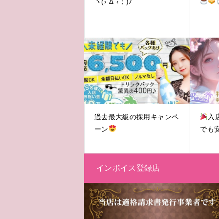
ヽ(›´Δ`‹；)ﾉ
過去最大級の採用キャンペ
入
ーン
でも
インボイス登録店