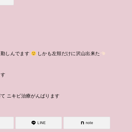
に勤しんでます
しかも左頬だけに沢山出来た
ます
て ニキビ治療がんばります
LINE
note