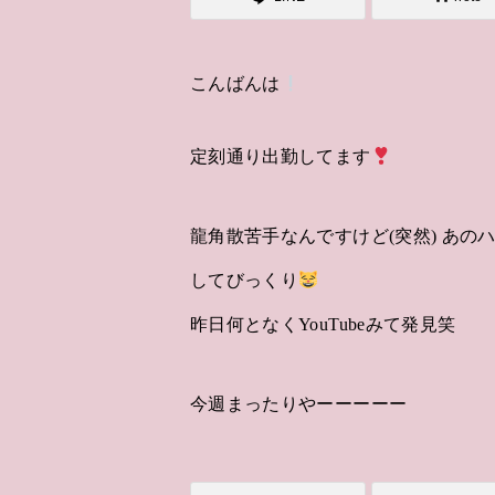
こんばんは
定刻通り出勤してます
龍角散苦手なんですけど(突然) あの
してびっくり
昨日何となくYouTubeみて発見笑
今週まったりやーーーーー