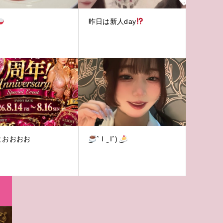
昨日は新人day
とおおおお
ˆ I ̫ Iˆ) ͜