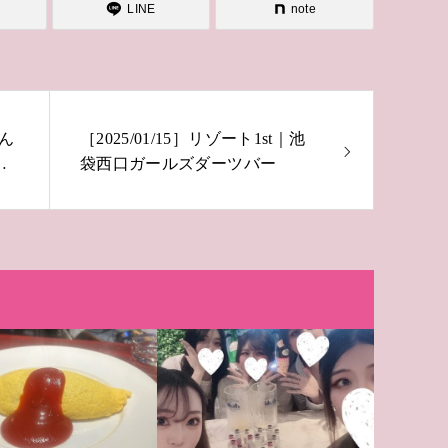
LINE
note
ん
［2025/01/15］リゾート1st｜池
ト
袋西口ガールズダーツバー