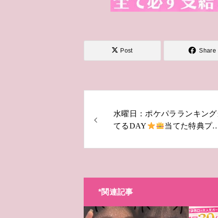
Post
Share
水曜日：ポケパラランキング
てるDAY
当てた特典プ
ゼント！
*関連記事