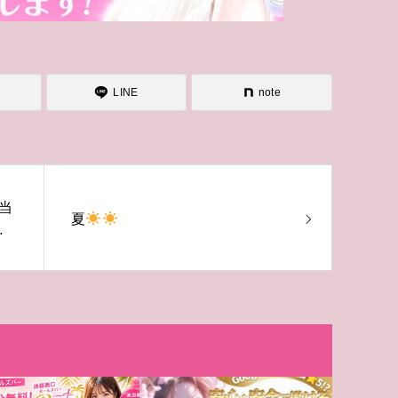
LINE
note
当
夏
レ