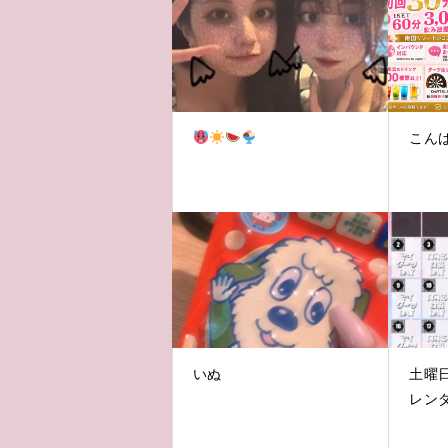
こん
いぬ
土曜
レン