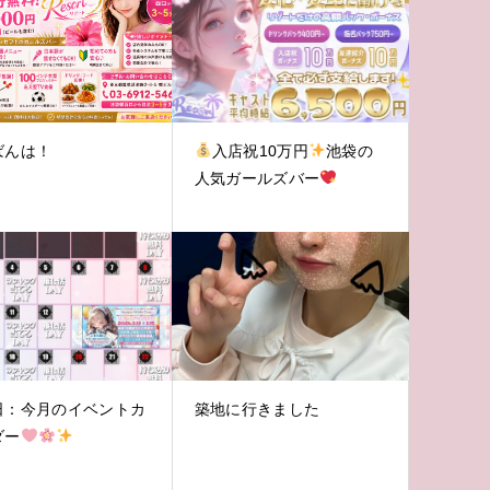
ばんは！
入店祝10万円
池袋の
人気ガールズバー
日：今月のイベントカ
築地に行きました
ダー