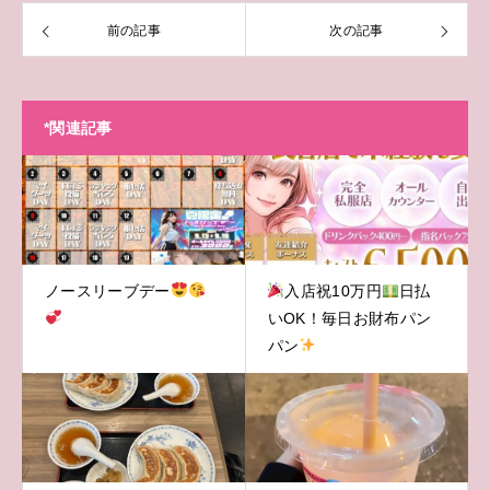
前の記事
次の記事
*関連記事
ノースリーブデー
入店祝10万円
日払
いOK！毎日お財布パン
パン