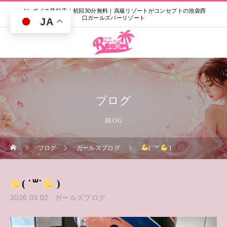
インボイス登録店｜初回30分無料｜高級リゾートがコンセプトの池袋西
口ガールズバーリゾート
JA
ブログ
BLOG
ブログ
ガールズブログ
( ˙꒳​˙
)
( ˙꒳​˙
)
2026.03.02
ガールズブログ