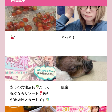
*関連記事
´-
きっき！
安心の女性店長
楽しく
虫歯
稼ぐならリゾート
9割
が未経験スタートです