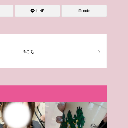
LINE
note
3にち