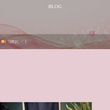
BLOG
( ⊃[枕]⊂ `-´ )