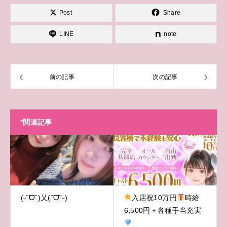
Post
Share
LINE
note
前の記事
次の記事
*関連記事
(˶˘ᗜ˘)乂(˘ᗜ˘˵)
入店祝10万円
時給
6,500円＋各種手当充実