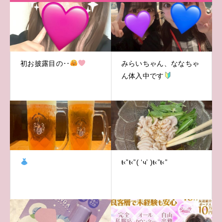
初お披露目の‥
みらいちゃん、ななちゃ
ん体入中です
ŧ‹”ŧ‹”( ‘ч’ )ŧ‹”ŧ‹”