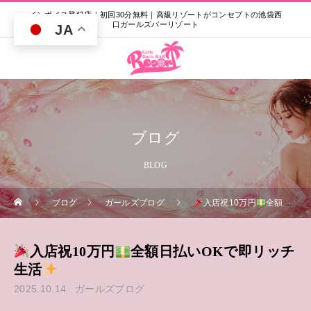
インボイス登録店｜初回30分無料｜高級リゾートがコンセプトの池袋西
口ガールズバーリゾート
JA
ブログ
BLOG
ブログ
ガールズブログ
入店祝10万円
全額日払いOKで即リッチ生活
入店祝10万円
全額日払いOKで即リッチ
生活
2025.10.14
ガールズブログ