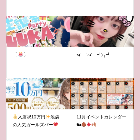
– ̗̀
̖́-
<( 'ω' ┌┛)┌┛
入店祝10万円
池袋
11月イベントカレンダー
の人気ガールズバー
🐿