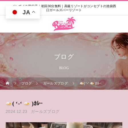
インボイス登録店｜初回30分無料｜高級リゾートがコンセプトの池袋西
口ガールズバーリゾート
JA
ブログ
BLOG
ブログ
ガールズブログ
( ‘-‘
)ｶﾚｰ
( ‘-‘
)ｶﾚｰ
2024.12.23
ガールズブログ