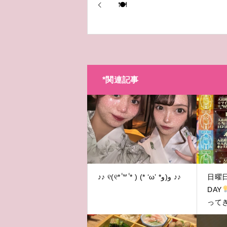
🍽
*関連記事
♪♪ ୧(୧* ॑꒳ ॑* ) ‎(* ‘ω’ *و(و ♪♪
日曜
DAY
ってき