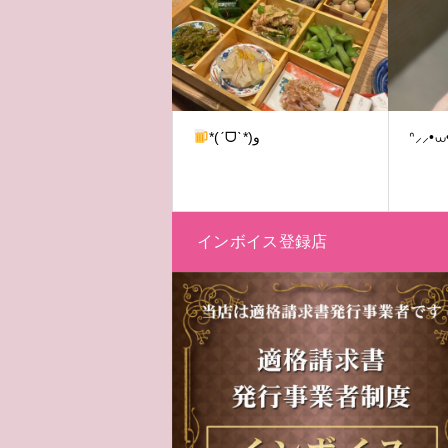
*(ˊᗜˋ*)و
ᐢ⸝⸝•⩊
インボイス登録店