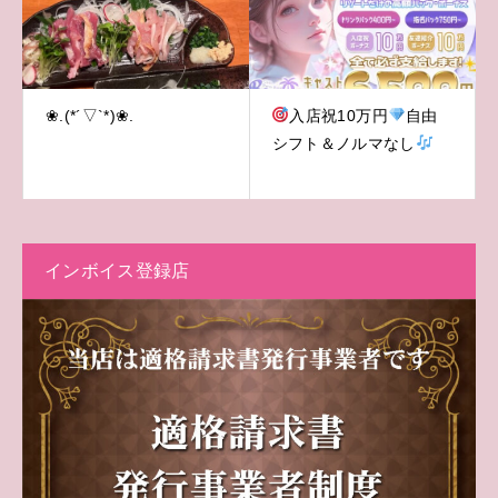
❀.(*´▽`*)❀.
入店祝10万円
自由
シフト＆ノルマなし
インボイス登録店