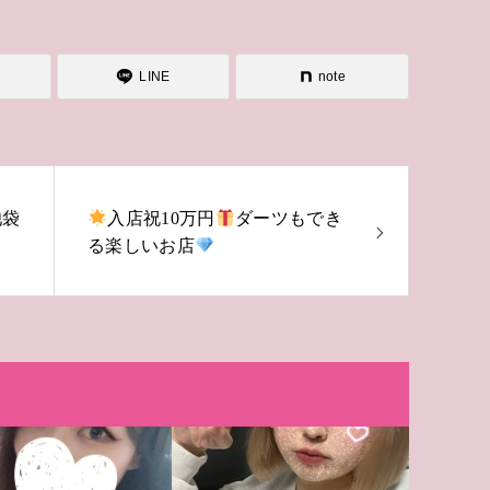
LINE
note
池袋
入店祝10万円
ダーツもでき
る楽しいお店