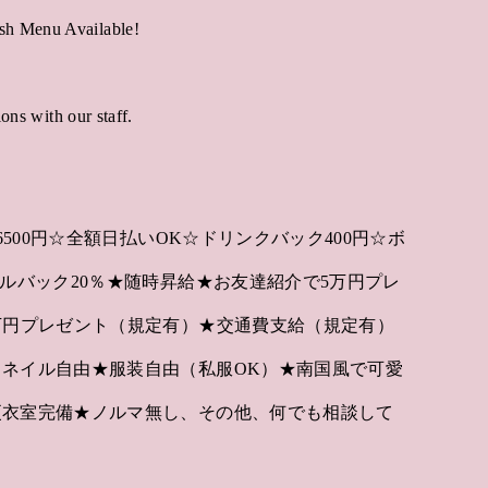
sh Menu Available!
ons with our staff.
6500円☆全額日払いOK☆ドリンクバック400円☆ボ
ルバック20％★随時昇給★お友達紹介で5万円プレ
万円プレゼント（規定有）★交通費支給（規定有）
ネイル自由★服装自由（私服OK）★南国風で可愛
更衣室完備★ノルマ無し、その他、何でも相談して