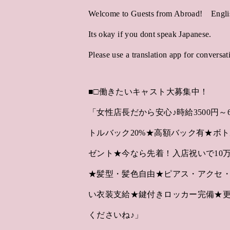
Welcome to Guests from Abroad! Engli
Its okay if you dont speak Japanese.
Please use a translation app for conversati
■□働きたいキャスト大募集中！
「女性店長だから安心♪時給3500円～
トルバック20%★高額バック有★ボト
ゼント★今なら先着！入店祝いで10
★髪型・髪色自由★ピアス・アクセ・
い衣装支給★鍵付きロッカー完備★
くださいね♪」