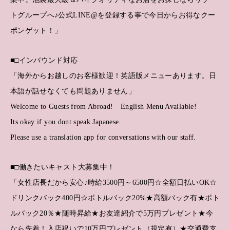
トグループへ♪公式LINE@を登録する事で今日からお得なクー
ポンゲット！」
■□インバウンド対応
「海外からお越しのお客様歓迎！英語版メニューあります。日
本語が話せなくても問題ありません」
Welcome to Guests from Abroad! English Menu Available!
Its okay if you dont speak Japanese.
Please use a translation app for conversations with our staff.
■□働きたいキャスト大募集中！
「女性店長だから安心♪時給3500円～6500円☆全額日払いOK☆
ドリンクバック400円☆ボトルバック20%★高額バック有★ボト
ルバック20％★随時昇給★お友達紹介で5万円プレゼント★今
なら先着！入店祝いで10万円プレゼント（規定有）★交通費支