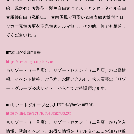
給（規定有）★髪型・髪色自由★ピアス・アクセ・ネイル自由
★服装自由（私服OK）★南国風で可愛い衣装支給★鍵付きロ
ッカー完備★更衣室完備★ノルマ無し、その他、何でも相談し
てくださいね♪」
■□本日の出勤情報
https://resort-group.tokyo/
※リゾート（一号店）、リゾートセカンド（二号店）の出勤情
報、イベント情報、ご予約、お問い合わせ、求人応募は「リゾ
ートグループ公式サイト」から全てご確認頂けます。
■□リゾートグループ公式LINE＠(@mkn0829f)
https://line.me/R/ti/p/%40mkn0829f
※リゾート（一号店）、リゾートセカンド（二号店）から体入
情報、緊急イベント、お得な情報をリアルタイムにお知らせ致