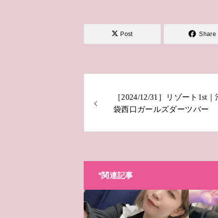
Post
Share
［2024/12/31］リゾート1st｜
袋西口ガールズダーツバー
*関連記事