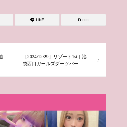
LINE
note
池
［2024/12/29］リゾート1st｜池
袋西口ガールズダーツバー