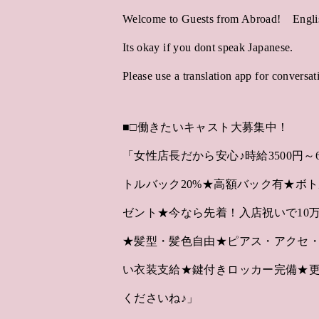
Welcome to Guests from Abroad! Engli
Its okay if you dont speak Japanese.
Please use a translation app for conversati
■□働きたいキャスト大募集中！
「女性店長だから安心♪時給3500円～
トルバック20%★高額バック有★ボト
ゼント★今なら先着！入店祝いで10
★髪型・髪色自由★ピアス・アクセ・
い衣装支給★鍵付きロッカー完備★
くださいね♪」