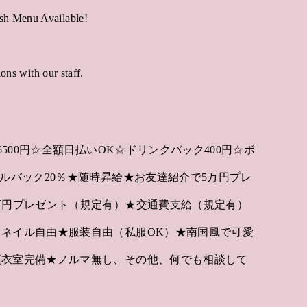
sh Menu Available!
ons with our staff.
6500円☆全額日払いOK☆ドリンクバック400円☆ボ
ルバック20％★随時昇給★お友達紹介で5万円プレ
万円プレゼント（規定有）★交通費支給（規定有）
ネイル自由★服装自由（私服OK）★南国風で可愛
更衣室完備★ノルマ無し、その他、何でも相談して