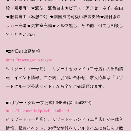
給（規定有）★髪型・髪色自由★ピアス・アクセ・ネイル自由
★服装自由（私服OK）★南国風で可愛い衣装支給★鍵付きロ
ッカー完備★更衣室完備★ノルマ無し、その他、何でも相談し
てくださいね♪」
■□本日の出勤情報
https://resort-group.tokyo/
※リゾート（一号店）、リゾートセカンド（二号店）の出勤情
報、イベント情報、ご予約、お問い合わせ、求人応募は「リゾ
ートグループ公式サイト」から全てご確認頂けます。
■□リゾートグループ公式LINE＠(@mkn0829f)
https://line.me/R/ti/p/%40mkn0829f
※リゾート（一号店）、リゾートセカンド（二号店）から体入
情報、緊急イベント、お得な情報をリアルタイムにお知らせ致