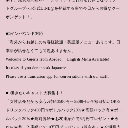
トグループへ♪公式LINE@を登録する事で今日からお得なクー
ポンゲット！」
■□インバウンド対応
「海外からお越しのお客様歓迎！英語版メニューあります。日
本語が話せなくても問題ありません」
Welcome to Guests from Abroad! English Menu Available!
Its okay if you dont speak Japanese.
Please use a translation app for conversations with our staff.
■□働きたいキャスト大募集中！
「女性店長だから安心♪時給3500円～6500円☆全額日払いOK☆
ドリンクバック400円☆ボトルバック20%★高額バック有★ボト
ルバック20％★随時昇給★お友達紹介で5万円プレゼント★今
なら先着！入店祝いで10万円プレゼント（規定有）★交通費支