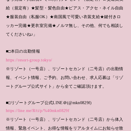
給（規定有）★髪型・髪色自由★ピアス・アクセ・ネイル自由
★服装自由（私服OK）★南国風で可愛い衣装支給★鍵付きロ
ッカー完備★更衣室完備★ノルマ無し、その他、何でも相談し
てくださいね♪」
■□本日の出勤情報
https://resort-group.tokyo/
※リゾート（一号店）、リゾートセカンド（二号店）の出勤情
報、イベント情報、ご予約、お問い合わせ、求人応募は「リゾ
ートグループ公式サイト」から全てご確認頂けます。
■□リゾートグループ公式LINE＠(@mkn0829f)
https://line.me/R/ti/p/%40mkn0829f
※リゾート（一号店）、リゾートセカンド（二号店）から体入
情報、緊急イベント、お得な情報をリアルタイムにお知らせ致