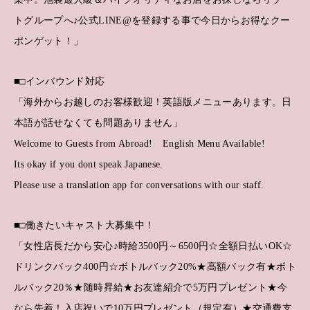
トグループへ♪公式LINE@を登録する事で今日からお得なクー
ポンゲット！」
■□インバウンド対応
「海外からお越しのお客様歓迎！英語版メニューあります。日
本語が話せなくても問題ありません」
Welcome to Guests from Abroad! English Menu Available!
Its okay if you dont speak Japanese.
Please use a translation app for conversations with our staff.
■□働きたいキャスト大募集中！
「女性店長だから安心♪時給3500円～6500円☆全額日払いOK☆
ドリンクバック400円☆ボトルバック20%★高額バック有★ボト
ルバック20％★随時昇給★お友達紹介で5万円プレゼント★今
なら先着！入店祝いで10万円プレゼント（規定有）★交通費支