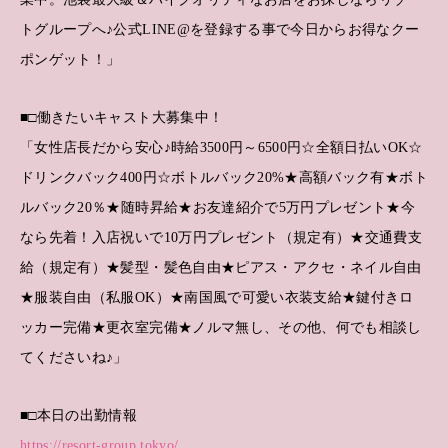
トグループへ♪公式LINE@を登録する事で今日からお得なクー
ポンゲット！」
■□働きたいキャスト大募集中！
「女性店長だから安心♪時給3500円～6500円☆全額日払いOK☆
ドリンクバック400円☆ボトルバック20%★高額バック有★ボト
ルバック20％★随時昇給★お友達紹介で5万円プレゼント★今
なら先着！入店祝いで10万円プレゼント（規定有）★交通費支
給（規定有）★髪型・髪色自由★ピアス・アクセ・ネイル自由
★服装自由（私服OK）★南国風で可愛い衣装支給★鍵付きロ
ッカー完備★更衣室完備★ノルマ無し、その他、何でも相談し
てくださいね♪」
■□本日の出勤情報
https://resort-group.tokyo/