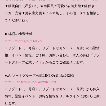
★服装自由（私服OK）★南国風で可愛い衣装支給★鍵付きロ
ッカー完備★更衣室完備★ノルマ無し、その他、何でも相談し
てくださいね♪」
■□本日の出勤情報
https://resort-group.tokyo/
※リゾート（一号店）、リゾートセカンド（二号店）の出勤情
報、イベント情報、ご予約、お問い合わせ、求人応募は「リゾ
ートグループ公式サイト」から全てご確認頂けます。
■□リゾートグループ公式LINE＠(@mkn0829f)
https://line.me/R/ti/p/%40mkn0829f
※リゾート（一号店）、リゾートセカンド（二号店）から体入
情報、緊急イベント、お得な情報をリアルタイムにお知らせ致
します。