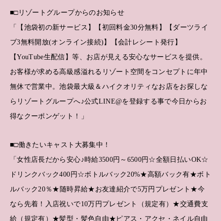
■□リゾートグループからのお知らせ
「【池袋初の新サービス】【初回料金30分無料】【ダーツライ
ブ3無料開放(オンライン接続)】【会計レシート発行】
【YouTube生配信】等、お店が見える安心なサービスを提供。
お客様が求める高級感溢れるリゾート空間をコンセプトに年中
無休で営業中。池袋最大級＆ハイクオリティなお店をお探しな
らリゾートグループへ♪公式LINE@を登録する事で今日からお
得なクーポンゲット！」
■□働きたいキャスト大募集中！
「女性店長だから安心♪時給3500円～6500円☆全額日払いOK☆
ドリンクバック400円☆ボトルバック20%★高額バック有★ボト
ルバック20％★随時昇給★お友達紹介で5万円プレゼント★今
なら先着！入店祝いで10万円プレゼント（規定有）★交通費支
給（規定有）★髪型・髪色自由★ピアス・アクセ・ネイル自由