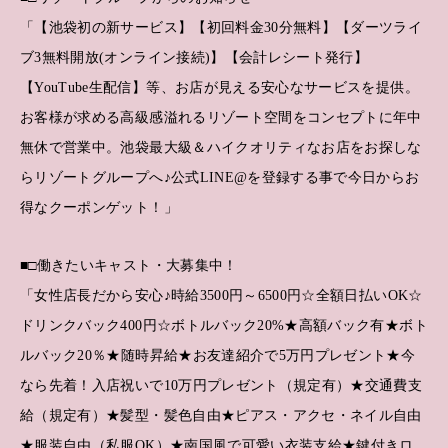
「【池袋初の新サービス】【初回料金30分無料】【ダーツライ
ブ3無料開放(オンライン接続)】【会計レシート発行】
【YouTube生配信】等、お店が見える安心なサービスを提供。
お客様が求める高級感溢れるリゾート空間をコンセプトに年中
無休で営業中。池袋最大級＆ハイクオリティなお店をお探しな
らリゾートグループへ♪公式LINE@を登録する事で今日からお
得なクーポンゲット！」
■□働きたいキャスト・大募集中！
「女性店長だから安心♪時給3500円～6500円☆全額日払いOK☆
ドリンクバック400円☆ボトルバック20%★高額バック有★ボト
ルバック20％★随時昇給★お友達紹介で5万円プレゼント★今
なら先着！入店祝いで10万円プレゼント（規定有）★交通費支
給（規定有）★髪型・髪色自由★ピアス・アクセ・ネイル自由
★服装自由（私服OK）★南国風で可愛い衣装支給★鍵付きロ