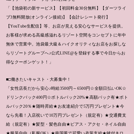
「【池袋初の新サービス】【初回料金30分無料】【ダーツライ
ブ3無料開放(オンライン接続)】【会計レシート発行】
【YouTube生配信】等、お店が見える安心なサービスを提供。
お客様が求める高級感溢れるリゾート空間をコンセプトに年中
無休で営業中。池袋最大級＆ハイクオリティなお店をお探しな
らリゾートグループへ♪公式LINE@を登録する事で今日からお
得なクーポンゲット！」
■□働きたいキャスト・大募集中！
「女性店長だから安心♪時給3500円～6500円☆全額日払いOK☆
ドリンクバック400円☆ボトルバック20%★高額バック有★ボト
ルバック20％★随時昇給★お友達紹介で5万円プレゼント★今
なら先着！入店祝いで10万円プレゼント（規定有）★交通費支
給（規定有）★髪型・髪色自由★ピアス・アクセ・ネイル自由
★服装自由（私服OK）★南国風で可愛い衣装支給★鍵付きロ