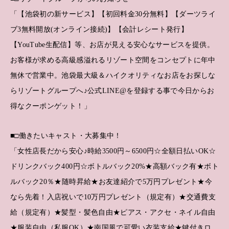
「【池袋初の新サービス】【初回料金30分無料】【ダーツライ
ブ3無料開放(オンライン接続)】【会計レシート発行】
【YouTube生配信】等、お店が見える安心なサービスを提供。
お客様が求める高級感溢れるリゾート空間をコンセプトに年中
無休で営業中。池袋最大級＆ハイクオリティなお店をお探しな
らリゾートグループへ♪公式LINE@を登録する事で今日からお
得なクーポンゲット！」
■□働きたいキャスト・大募集中！
「女性店長だから安心♪時給3500円～6500円☆全額日払いOK☆
ドリンクバック400円☆ボトルバック20%★高額バック有★ボト
ルバック20％★随時昇給★お友達紹介で5万円プレゼント★今
なら先着！入店祝いで10万円プレゼント（規定有）★交通費支
給（規定有）★髪型・髪色自由★ピアス・アクセ・ネイル自由
★服装自由（私服OK）★南国風で可愛い衣装支給★鍵付きロ