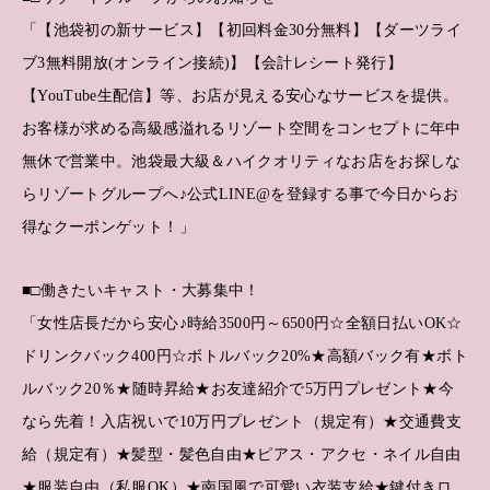
「【池袋初の新サービス】【初回料金30分無料】【ダーツライ
ブ3無料開放(オンライン接続)】【会計レシート発行】
【YouTube生配信】等、お店が見える安心なサービスを提供。
お客様が求める高級感溢れるリゾート空間をコンセプトに年中
無休で営業中。池袋最大級＆ハイクオリティなお店をお探しな
らリゾートグループへ♪公式LINE@を登録する事で今日からお
得なクーポンゲット！」
■□働きたいキャスト・大募集中！
「女性店長だから安心♪時給3500円～6500円☆全額日払いOK☆
ドリンクバック400円☆ボトルバック20%★高額バック有★ボト
ルバック20％★随時昇給★お友達紹介で5万円プレゼント★今
なら先着！入店祝いで10万円プレゼント（規定有）★交通費支
給（規定有）★髪型・髪色自由★ピアス・アクセ・ネイル自由
★服装自由（私服OK）★南国風で可愛い衣装支給★鍵付きロ