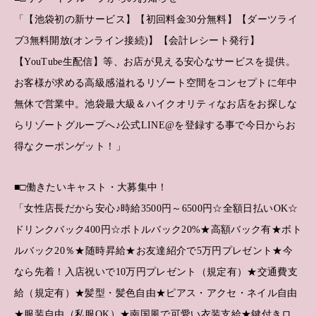
「【池袋初の新サービス】【初回料金30分無料】【ダーツライ
ブ3無料開放(オンライン接続)】【会計レシート発行】
【YouTube生配信】等、お店が見える安心なサービスを提供。
お客様が求める高級感溢れるリゾート空間をコンセプトに年中
無休で営業中。池袋最大級＆ハイクオリティなお店をお探しな
らリゾートグループへ♪公式LINE@を登録する事で今日からお
得なクーポンゲット！」
■□働きたいキャスト・大募集中！
「女性店長だから安心♪時給3500円～6500円☆全額日払いOK☆
ドリンクバック400円☆ボトルバック20%★高額バック有★ボト
ルバック20％★随時昇給★お友達紹介で5万円プレゼント★今
なら先着！入店祝いで10万円プレゼント（規定有）★交通費支
給（規定有）★髪型・髪色自由★ピアス・アクセ・ネイル自由
★服装自由（私服OK）★南国風で可愛い衣装支給★鍵付きロ