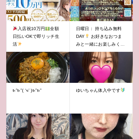
入店祝10万円
全額
日曜日： 持ち込み無料
日払いOKで即リッチ生
DAY
お好きなおつま
活
みと一緒にお楽しみくだ
さい♪
ŧ‹”ŧ‹”( ‘ч’ )ŧ‹”ŧ‹”
ゆいちゃん体入中です