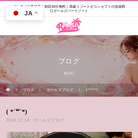
インボイス登録店｜初回30分無料｜高級リゾートがコンセプトの池袋西
口ガールズバーリゾート
JA
ブログ
BLOG
ブログ
ガールズブログ
( *´꒳`*)
( *´꒳`*)
2024.12.14
ガールズブログ