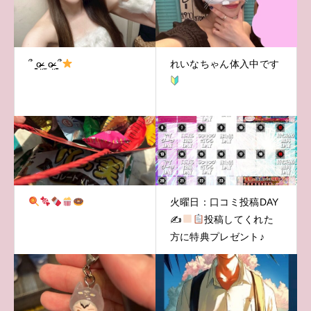
՞ ̳o̴̶̷̤ ̫ o̴̶̷̤ ̳՞
れいなちゃん体入中です
火曜日：口コミ投稿DAY
✍
投稿してくれた
方に特典プレゼント♪