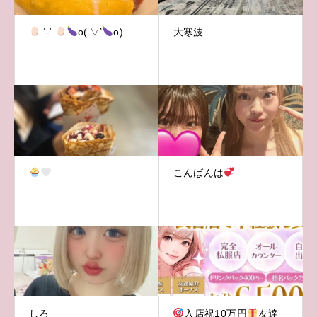
‘-‘
o(‘▽’
o)
大寒波
こんばんは
しろ
入店祝10万円
友達