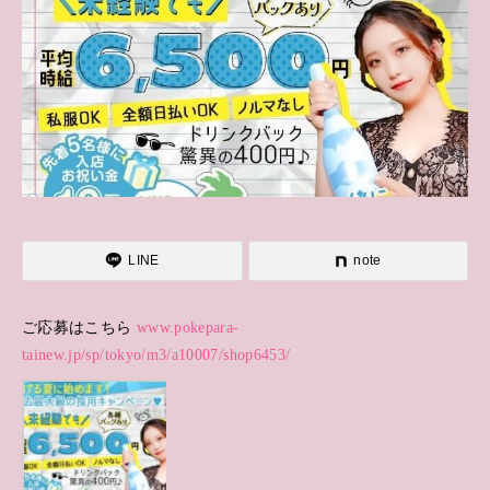
LINE
note
ご応募はこちら
www.pokepara-
tainew.jp/sp/tokyo/m3/a10007/shop6453/