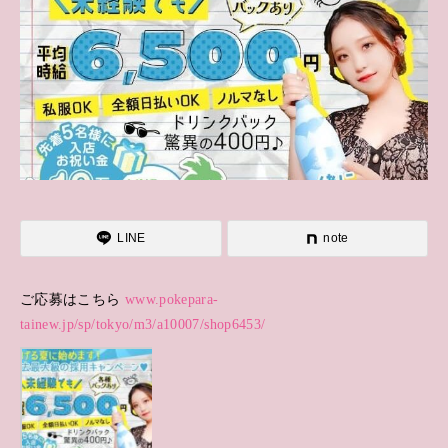
LINE
note
ご応募はこちら
www.pokepara-
tainew.jp/sp/tokyo/m3/a10007/shop6453/