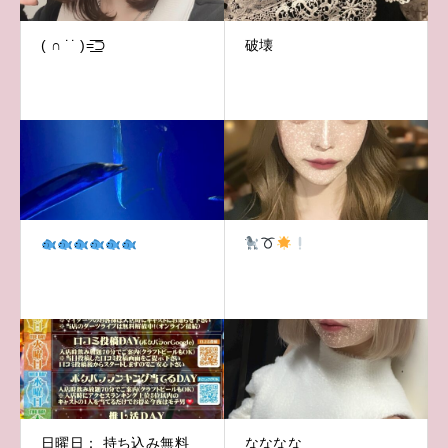
( ∩ ˙˙ )=͟͟͞͞⊃
破壊
日曜日： 持ち込み無料
なななな