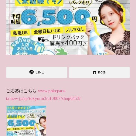
LINE
note
ご応募はこちら
www.pokepara-
tainew.jp/sp/tokyo/m3/a10007/shop6453/