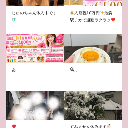
じゅのちゃん体入中です
入店祝10万円
池袋
駅チカで通勤ラクラク
あ
⸒⸒
すみません休みます