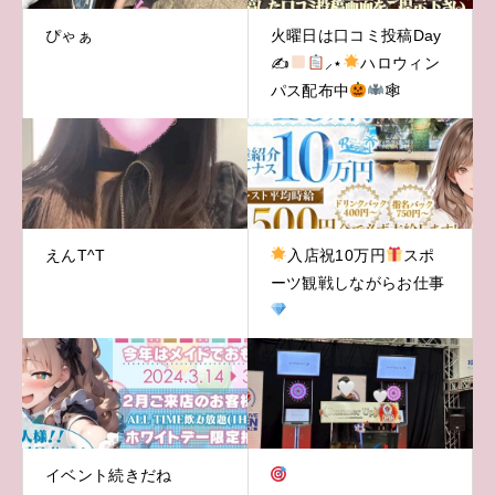
ぴゃぁ
火曜日は口コミ投稿Day
✍
⸝‍⋆
ハロウィン
パス配布中
🕸
えんT^T
入店祝10万円
スポ
ーツ観戦しながらお仕事
イベント続きだね