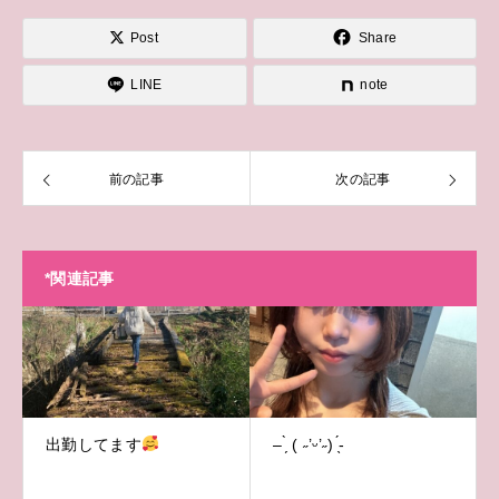
Post
Share
LINE
note
前の記事
次の記事
*関連記事
出勤してます
– ̗̀ ( ˶’ᵕ’˶) ̖́-