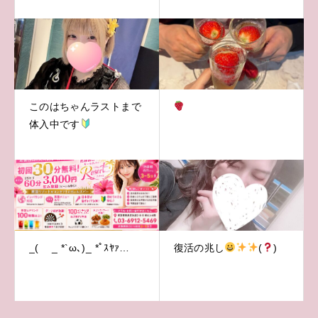
このはちゃんラストまで
体入中です
_( _ *`ω､)_ *ﾟｽﾔｧ…
復活の兆し
(
)