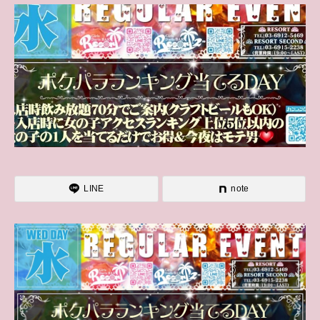
LINE
note