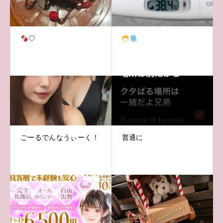
♡
ごーるでんなうぃーく！
普通に