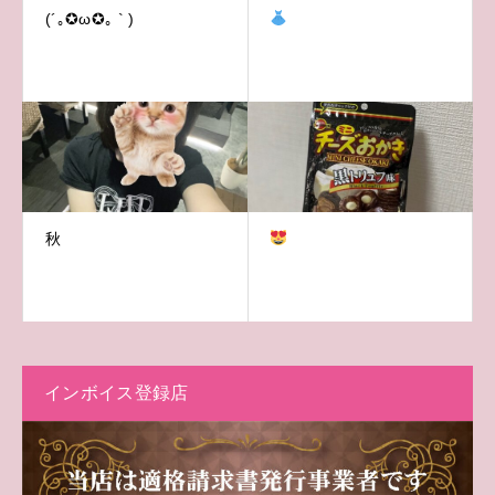
(´｡✪ω✪｡ ` )
秋
インボイス登録店