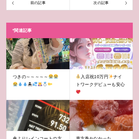
前の記事
次の記事
*関連記事
つきの～～～～～
入店祝10万円
ナイ
‬🏝
トワークデビューも安心
傘よりレインコートの方
恵方巻かなかった