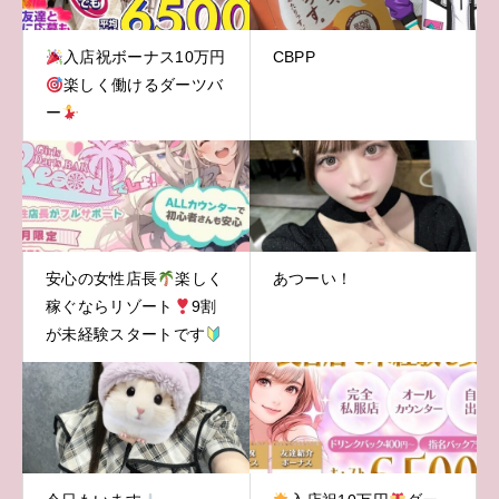
入店祝ボーナス10万円
CBPP
楽しく働けるダーツバ
ー
安心の女性店長
楽しく
あつーい！
稼ぐならリゾート
9割
が未経験スタートです