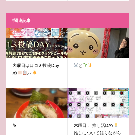
*関連記事
火曜日は口コミ投稿Day
と
✍
⸝‍⋆
㌔
木曜日： 推し活DAY
推しについて語りながら