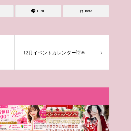
LINE
note
12月イベントカレンダー☃❄