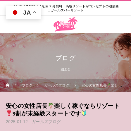
インボイス登録店｜初回30分無料｜高級リゾートがコンセプトの池袋西
口ガールズバーリゾート
JA
ブログ
BLOG
ブログ
ガールズブログ
安心の女性店長
楽しく稼ぐならリゾート
安心の女性店長
楽しく稼ぐならリゾート
9割が未経験スタートです
2025.01.12
ガールズブログ