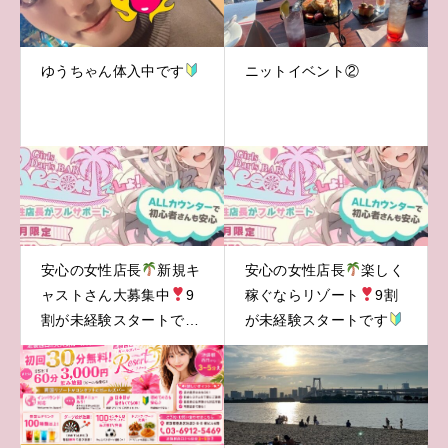
ゆうちゃん体入中です
ニットイベント②
安心の女性店長
新規キ
安心の女性店長
楽しく
ャストさん大募集中
9
稼ぐならリゾート
9割
割が未経験スタートです
が未経験スタートです