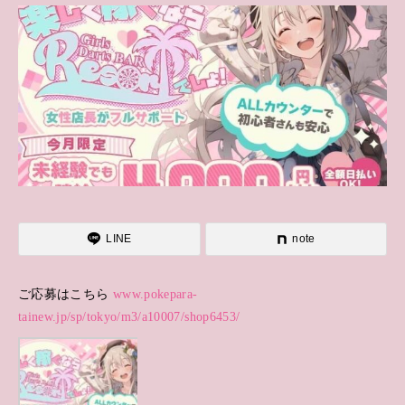
LINE
note
ご応募はこちら
www.pokepara-
tainew.jp/sp/tokyo/m3/a10007/shop6453/