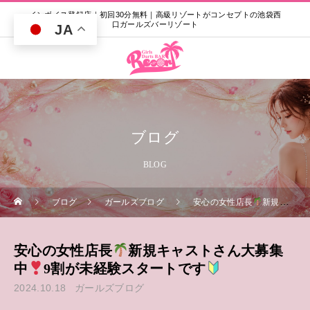
インボイス登録店｜初回30分無料｜高級リゾートがコンセプトの池袋西
口ガールズバーリゾート
JA
ブログ
BLOG
ブログ
ガールズブログ
安心の女性店長
新規キャストさん大募集中
安心の女性店長
新規キャストさん大募集
中
9割が未経験スタートです
2024.10.18
ガールズブログ