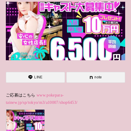
LINE
note
ご応募はこちら
www.pokepara-
tainew.jp/sp/tokyo/m3/a10007/shop6453/