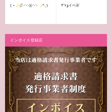
( ⋆
·̩͙‪⋆͛ ˶’-‘˵)(˶’-‘˵
*·̩͙ )
₹˝ｬʓイベ卍
インボイス登録店