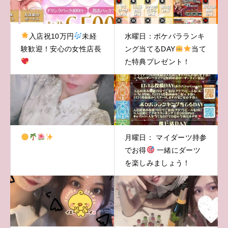
入店祝10万円
未経
水曜日：ポケパラランキ
験歓迎！安心の女性店長
ング当てるDAY
当て
た特典プレゼント！
月曜日： マイダーツ持参
でお得
一緒にダーツ
を楽しみましょう！