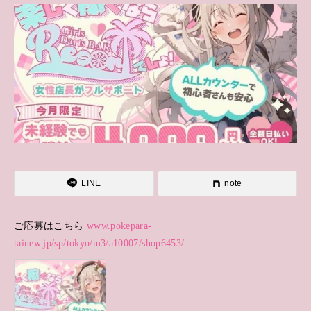
LINE
note
ご応募はこちら
www.pokepara-
tainew.jp/sp/tokyo/m3/a10007/shop6453/