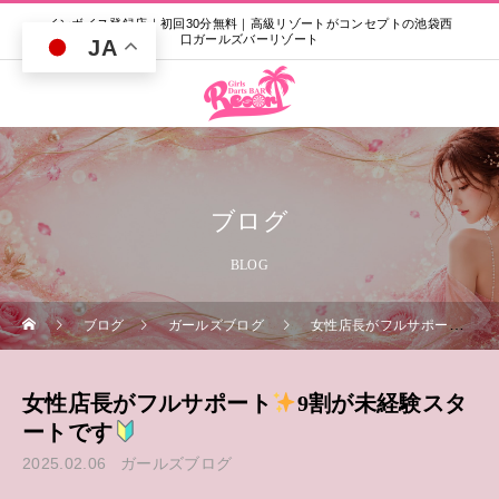
インボイス登録店｜初回30分無料｜高級リゾートがコンセプトの池袋西
口ガールズバーリゾート
JA
ブログ
BLOG
ブログ
ガールズブログ
女性店長がフルサポート
9
女性店長がフルサポート
9割が未経験スタ
ートです
2025.02.06
ガールズブログ