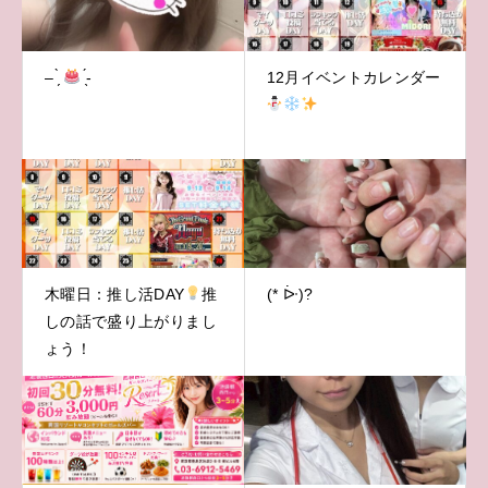
– ̗̀
̖́-
12月イベントカレンダー
木曜日：推し活DAY
推
(* ᐕ)?
しの話で盛り上がりまし
ょう！