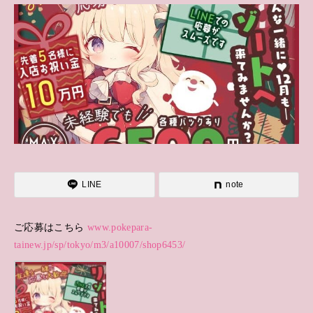
LINE
note
ご応募はこちら
www.pokepara-
tainew.jp/sp/tokyo/m3/a10007/shop6453/