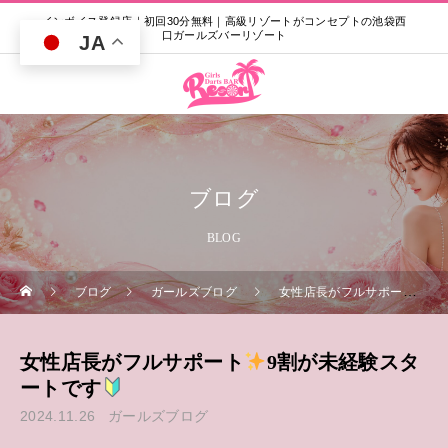
インボイス登録店｜初回30分無料｜高級リゾートがコンセプトの池袋西
口ガールズバーリゾート
JA
ブログ
BLOG
ブログ
ガールズブログ
女性店長がフルサポート
9
女性店長がフルサポート
9割が未経験スタ
ートです
2024.11.26
ガールズブログ