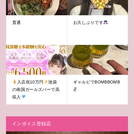
貫通
お久しぶりです
入店祝10万円
池袋
ギャルピでBOMBBOMB
の南国ガールズバーで高
✌️
収入
インボイス登録店