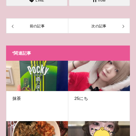
LINE
note
前の記事
次の記事
*関連記事
抹茶
25にち